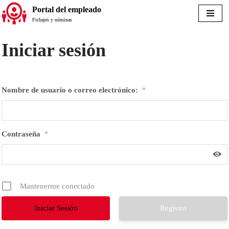
Portal del empleado
Fichajes y nóminas
Saltar
al
contenido
Iniciar sesión
Nombre de usuario o correo electrónico:
*
Contraseña
*
Mantenerme conectado
Registro